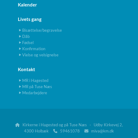
Kalender
Livets gang
Bisættelse/begravelse
Dåb
Fødsel
Konfirmation
Vielse og velsignelse
Kontakt
MR i Hagested
MR på Tuse Næs
Medarbejdere
Kirkerne i Hagested og på Tuse Næs · Udby Kirkevej 2,

4300 Holbæk
59461078
miva@km.dk

