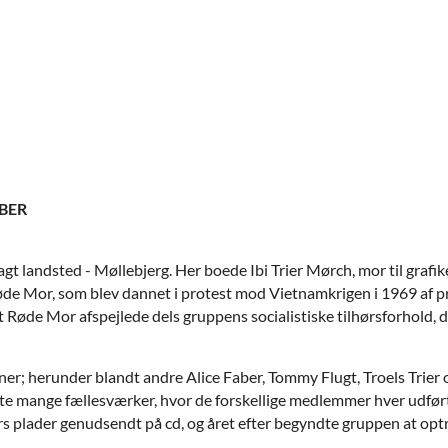
BER
gt landsted - Møllebjerg. Her boede Ibi Trier Mørch, mor til graf
de Mor, som blev dannet i protest mod Vietnamkrigen i 1969 af pri
de Mor afspejlede dels gruppens socialistiske tilhørsforhold, del
r; herunder blandt andre Alice Faber, Tommy Flugt, Troels Trier 
rte mange fællesværker, hvor de forskellige medlemmer hver udført
s plader genudsendt på cd, og året efter begyndte gruppen at optr