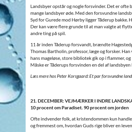
Landsbyer opstår og nogle forsvinder. Det er ofte
mange landsbyer øde. Med den forsvundne landsby
Syd for Gurede mod Hørby ligger Tåderup bakke. He
Der kan være flere grunde til at man valgte at flyt
andre ting på spil.
11 år inden Tåderup forsvandt, brændte Hagestedgå
Thomas Bartholin, professor, læge og forsker. Han 
hans mageløse, store bibliotek gik op i flammer, 
Måske er Tåderups forsvinden en del af landsbye
Læs mere hos Peter Korsgaard: Et par forsvundne land
21. DECEMBER: VEJMÆRKER I INDRE LANDSK
10 procent om Paradiset. 90 procent om jorden
Ofte indvender folk, at kristendommen kun handle
og fremmest om, hvordan Guds rige bliver en leven