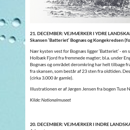
21. DECEMBER: VEJMÆRKER I YDRE LANDSKA
Skansen ‘Batteriet’ Bognæs og Kongekredsen (fo
Nær kysten vest for Bognæs ligger ‘Batteriet’ - e
Holbæk Fjord fra fremmede magter; bl.a. under Eng
Bognæs og området deromkring har helt tilbage fra
fra skansen, som består af 23 sten fra oldtiden. D
(cirka 3.000 år gamle).
Illustrationen er af Jørgen Jensen fra bogen Tuse N
Kilde: Nationalmuseet
20. DECEMBER: VEJMÆRKER I INDRE LANDSK