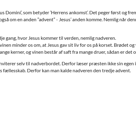
 Domini’, som betyder ’Herrens ankomst’. Det peger først og fremm
an også om en anden ”advent” - Jesus’ anden komme. Nemlig når de
dje gang, hvor Jesus kommer til verden, nemlig nadveren.
 vinen minder os om, at Jesus gav sit liv for os på korset. Brødet 
nge kerner, og vinen består af saft fra mange druer, sådan er det
viterer selv til nadverbordet. Derfor læser præsten ikke sin egen i
ts fællesskab. Derfor kan man kalde nadveren den tredje advent.