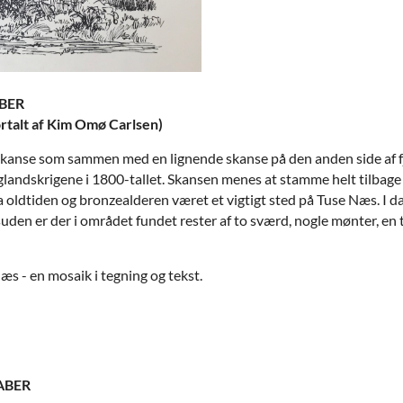
BER
rtalt af Kim Omø Carlsen)
n skanse som sammen med en lignende skanse på den anden side af 
landskrigene i 1800-tallet. Skansen menes at stamme helt tilbage
 oldtiden og bronzealderen været et vigtigt sted på Tuse Næs. I d
esuden er der i området fundet rester af to sværd, nogle mønter, e
æs - en mosaik i tegning og tekst.
ABER