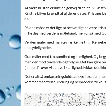
At være kristen er ikke en genvej til et let liv. Kris
Kristne bliver brændt af af deres dates. Kristnes b
dø.
På den måde er det lige så besværligt at være kris
måle dig med verdens målebånd, men også med G
Verden måler med mange mærkelige ting: Kernefami
ubetydeligheder.
Gud måler med tro, sandhed og kærlighed. Og begynde
men derimod tvivlende og troløse. Det kan gøre ond
fjender. Prøver vi at leve i kærlighed, lykkes det ik
Det er altså omkostningsfuldt at leve i tro, sandhed
kommer med frelse, lindring og helbredelse til knu