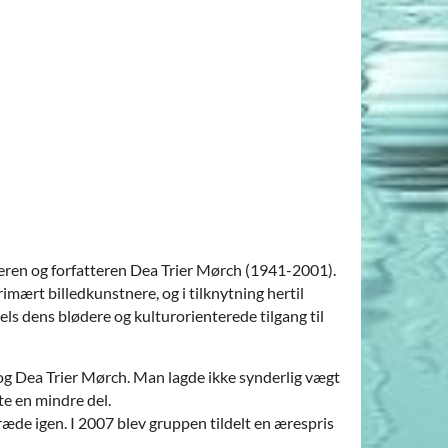
ikeren og forfatteren Dea Trier Mørch (1941-2001).
mært billedkunstnere, og i tilknytning hertil
s dens blødere og kulturorienterede tilgang til
og Dea Trier Mørch. Man lagde ikke synderlig vægt
e en mindre del.
æde igen. I 2007 blev gruppen tildelt en ærespris