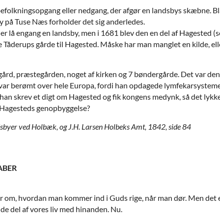
 befolkningsopgang eller nedgang, der afgør en landsbys skæbne. 
 på Tuse Næs forholder det sig anderledes.
r lå engang en landsby, men i 1681 blev den en del af Hagested (s
te Tåderups gårde til Hagested. Måske har man manglet en kilde, el
rd, præstegården, noget af kirken og 7 bøndergårde. Det var den 
var berømt over hele Europa, fordi han opdagede lymfekarsystemet
og han skrev et digt om Hagested og fik kongens medynk, så det l
n Hagesteds genopbyggelse?
sbyer ved Holbæk, og J.H. Larsen Holbeks Amt, 1842, side 84
ABER
r om, hvordan man kommer ind i Guds rige, når man dør. Men det 
de del af vores liv med hinanden. Nu.