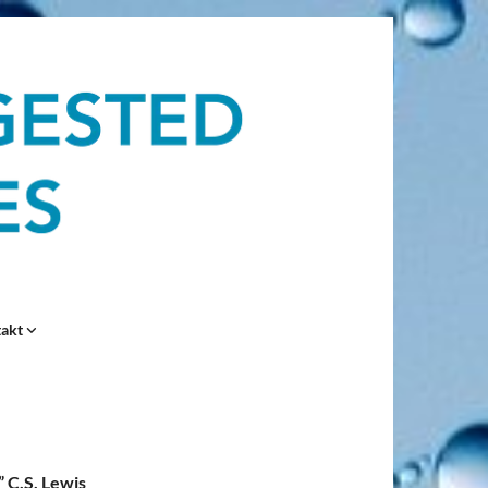
takt
” C.S. Lewis