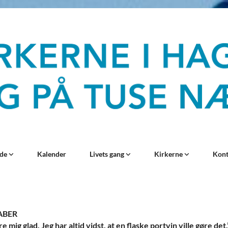
ide
Kalender
Livets gang
Kirkerne
Kon
ABER
 mig glad. Jeg har altid vidst, at en flaske portvin ville gøre det.