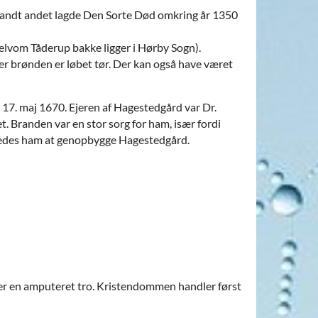
Blandt andet lagde Den Sorte Død omkring år 1350
elvom Tåderup bakke ligger i Hørby Sogn).
ler brønden er løbet tør. Der kan også have været
17. maj 1670. Ejeren af Hagestedgård var Dr.
. Branden var en stor sorg for ham, især fordi
ykkedes ham at genopbygge Hagestedgård.
er en amputeret tro. Kristendommen handler først