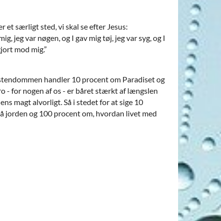
 et særligt sted, vi skal se efter Jesus:
ig, jeg var nøgen, og I gav mig tøj, jeg var syg, og I
gjort mod mig.”
kristendommen handler 10 procent om Paradiset og
o - for nogen af os - er båret stærkt af længslen
ens magt alvorligt. Så i stedet for at sige 10
 på jorden og 100 procent om, hvordan livet med