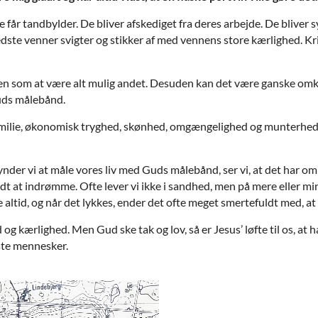
tne får tandbylder. De bliver afskediget fra deres arbejde. De bliver 
edste venner svigter og stikker af med vennens store kærlighed. Kr
ten som at være alt mulig andet. Desuden kan det være ganske omko
uds målebånd.
lie, økonomisk tryghed, skønhed, omgængelighed og munterhed, i
r vi at måle vores liv med Guds målebånd, ser vi, at det har omkos
t at indrømme. Ofte lever vi ikke i sandhed, men på mere eller min
ke altid, og når det lykkes, ender det ofte meget smertefuldt med, at 
 og kærlighed. Men Gud ske tak og lov, så er Jesus’ løfte til os, at 
ste mennesker.