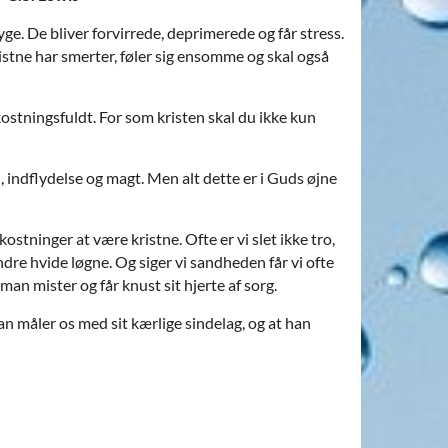
syge. De bliver forvirrede, deprimerede og får stress.
istne har smerter, føler sig ensomme og skal også
stningsfuldt. For som kristen skal du ikke kun
ndflydelse og magt. Men alt dette er i Guds øjne
tninger at være kristne. Ofte er vi slet ikke tro,
dre hvide løgne. Og siger vi sandheden får vi ofte
man mister og får knust sit hjerte af sorg.
han måler os med sit kærlige sindelag, og at han