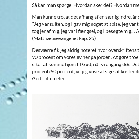
Så kan man spørge: Hvordan sker det? Hvordan mø
Man kunne tro, at det afhang af en særlig indre, ånde
”Jeg var sulten, og I gav mig noget at spise, jeg var 
tog jer af mig, jeg var i fængsel, og I besøgte mig… 
(Matthæusevangeliet kap. 25)
Desværre fik jeg aldrig noteret hvor overskrifte
90 procent om vores liv her på jorden. At gøre troen
efter at komme hjem til Gud, når vi engang dør. Det e
procent/90 procent, vil jeg vove at sige, at krist
Gud i himmelen