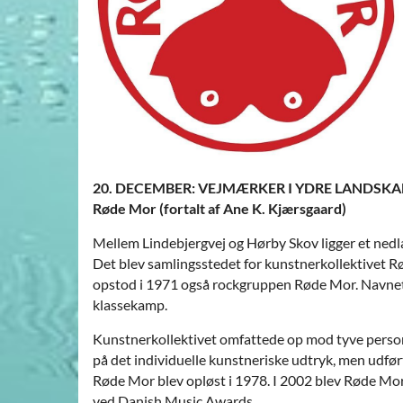
20. DECEMBER: VEJMÆRKER I YDRE LANDSKA
Røde Mor (fortalt af Ane K. Kjærsgaard)
Mellem Lindebjergvej og Hørby Skov ligger et nedla
Det blev samlingsstedet for kunstnerkollektivet Rø
opstod i 1971 også rockgruppen Røde Mor. Navnet Rø
klassekamp.
Kunstnerkollektivet omfattede op mod tyve persone
på det individuelle kunstneriske udtryk, men udfø
Røde Mor blev opløst i 1978. I 2002 blev Røde Mor
ved Danish Music Awards.