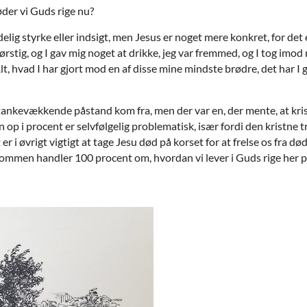
der vi Guds rige nu?
lig styrke eller indsigt, men Jesus er noget mere konkret, for det er
tørstig, og I gav mig noget at drikke, jeg var fremmed, og I tog imod m
Alt, hvad I har gjort mod en af disse mine mindste brødre, det har I 
ns tankevækkende påstand kom fra, men der var en, der mente, at 
 op i procent er selvfølgelig problematisk, især fordi den kristne tr
r i øvrigt vigtigt at tage Jesu død på korset for at frelse os fra død
endommen handler 100 procent om, hvordan vi lever i Guds rige her