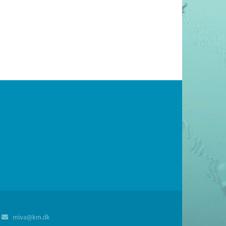
8
miva@km.dk
