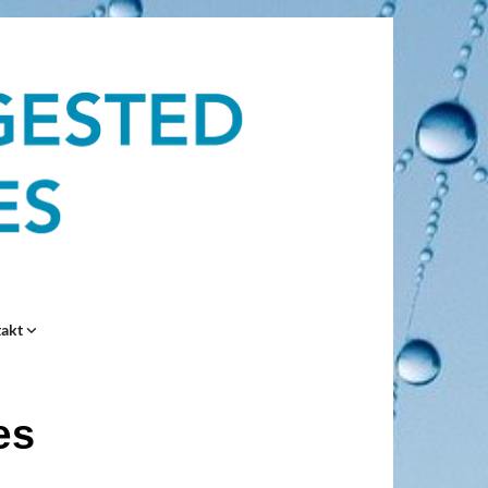
takt
æs