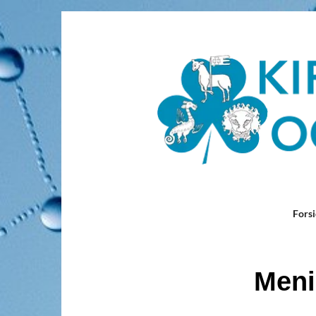
Fors
Meni