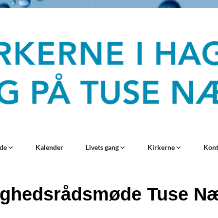
ide
Kalender
Livets gang
Kirkerne
Kon
ghedsrådsmøde Tuse N