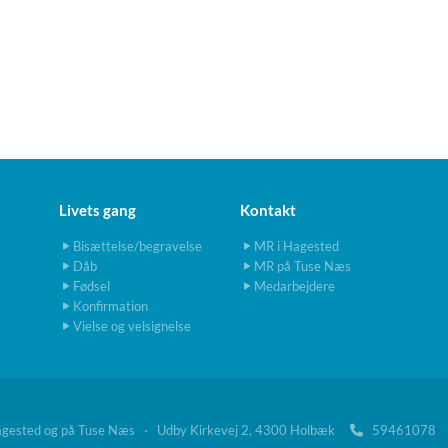
Livets gang
Kontakt
Bisættelse/begravelse
MR i Hagested
Dåb
MR på Tuse Næs
Fødsel
Medarbejdere
Konfirmation
Vielse og velsignelse
agested og på Tuse Næs · Udby Kirkevej 2, 4300 Holbæk
5946107
