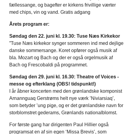
fællessange, og bagefter er kirkens frivillige værter
med chips, vin og vand. Gratis adgang
Årets program er:
Søndag den 22. juni kl. 19.30: Tuse Næs Kirkekor
”Tuse Næs kirkekor synger sommeren ind med dejlige
danske sommersange. Koret opfører også musik af
bla. Mozart og Bach og der er også orgelmusik af
Bach og Frescobaldi på programmet.
Søndag den 29. juni kl. 16.30: Theatre of Voices -
messe og efterklang (OBS! tidspunkt!)
I år åbner koncerten med den grønlandske komponist
Arnannguaq Gerstrøms helt nye værk ’Niviarsiaq’,
som betyder ’ung pige, og er det grønlandske navn for
storblomstret gederams, Grønlands nationalblomst.
For første gang har dirigenten Paul Hillier også
programsat en af sin egen ‘Missa Brevis’, som