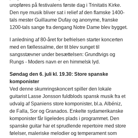
uropføres på festivalens første dag i Trinitatis Kirke.
Den nye musik bliver sat i relief af den flamske 1400-
tals mester Guillaume Dufay og anonyme, franske
1200-tals sange fra dengang Notre Dame blev bygget.
I anledning af 80-året for befrielsen starter koncerten
med en fællessalme, der tit blev sunget til
sangsstævner under besættelsen: Grundtvigs og
Rungs - Moders navn er en himmelsk lyd.
Søndag den 6. juli kl. 19.30: Store spanske
komponister
Ved denne skumringskoncert spiller den lokale
guitarist Lasse Jonsson fuldblods spansk musik fra et
udvalg af Spaniens store komponister, bl.a. Albéniz,
de Falla, Sor og Granados. Enkelte sydamerikanske
komponister får ligeledes plads i programmet. Den
spanske guitar har et sprudlende repertoire med store
følelser, maleriske melodier og temperament som