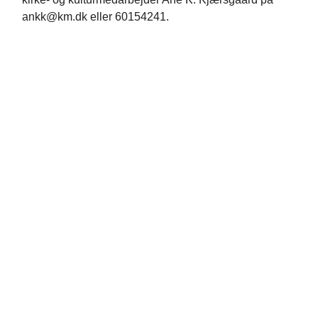
ankk@km.dk eller 60154241.