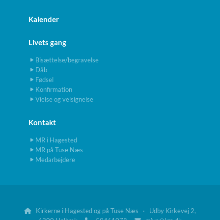
Kalender
Livets gang
Bisættelse/begravelse
Dåb
Fødsel
Konfirmation
Vielse og velsignelse
Kontakt
MR i Hagested
MR på Tuse Næs
Medarbejdere
Kirkerne i Hagested og på Tuse Næs · Udby Kirkevej 2,
